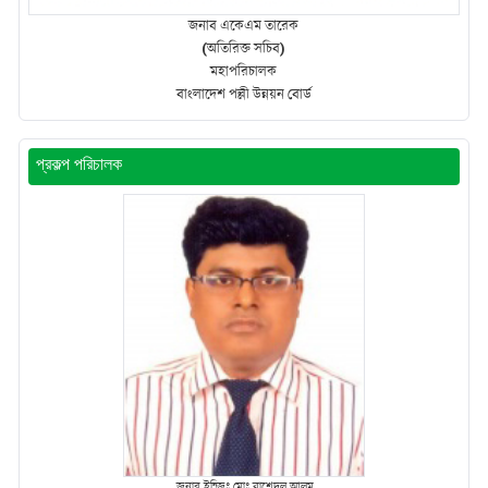
জনাব একেএম তারেক
(অতিরিক্ত সচিব)
মহাপরিচালক
বাংলাদেশ পল্লী উন্নয়ন বোর্ড
প্রকল্প পরিচালক
জনাব ইন্জিঃ মোঃ রাশেদুল আলম