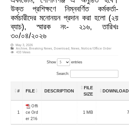
একাডেমি, গোপালগঞ্জ এ অনুষ্ঠিত হবে।
উক্ত প্রশিক্ষণে নিম্নবর্ণিত কর্মকর্তা-
কর্মচারীদের মনোনয়ন প্রদান করা হলো (২য়
ব্যাচ), স্মারক নং- ২১৬, তারিখঃ
৩০/০৪/২০২৬
May 3, 2026
Archive
,
Breaking News
,
Download
,
News
,
Notice/Office Order
433 Views
Show
entries
Search:
FILE
#
FILE
DESCRIPTION
DOWNLOAD
SIZE
Offi
1
ce Ord
1 MB
er 216