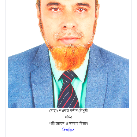
মোহাং শওকত রশীদ চৌধুরী
সচিব
পল্লী উন্নয়ন ও সমবায় বিভাগ
বিস্তারিত