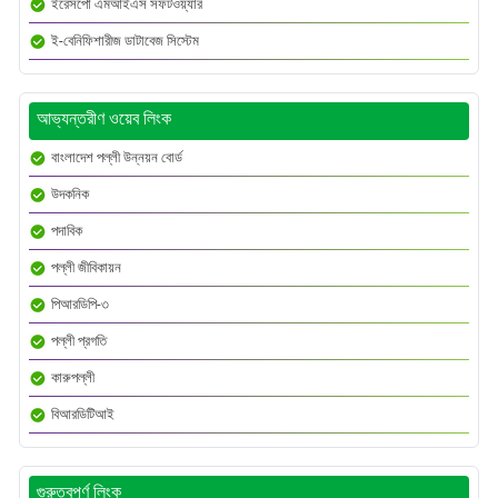
ইরেসপো এমআইএস সফটওয়্যার
ই-বেনিফিশারীজ ডাটাবেজ সিস্টেম
আভ্যন্তরীণ ওয়েব লিংক
বাংলাদেশ পল্লী উন্নয়ন বোর্ড
উদকনিক
পদাবিক
পল্লী জীবিকায়ন
পিআরডিপি-৩
পল্লী প্রগতি
কারুপল্লী
বিআরডিটিআই
গুরুত্বপূর্ণ লিংক