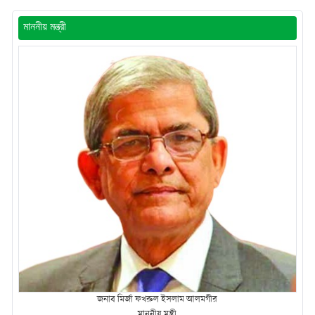
মাননীয় মন্ত্রী
জনাব মির্জা ফখরুল ইসলাম আলমগীর
মাননীয় মন্ত্রী