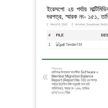
সহকারি পল্লী উন্নয়ন কর্মকর্তা ও হিসাব সহকারীগণের জুলাই,২০২
ইরেসপো ২য় পর্যায় মাল্টিমিডি
প্রকল্পের অন্তর্ভূক্ত সুফলভোগী সদস্যদের উদ্যোক্তা সৃষ্টির লক
দরপত্র, স্মারক নং- ১৫১, তা
প্রকল্পের অন্তর্ভূক্ত সুফলভোগী সদস্যদের উদ্যোক্তা সৃষ্টির লক
March 8, 2022
Archive
,
Download
,
Notic
কম্পিউটার ব্যবহারসহ প্রকল্পের সফটওয়্যার ও হিসাব সংক্রান্ত কা
#
FILE
DES
দুমকী, বাউফল, কচুয়া, শৈলকূপা, মিঠাপুকুর এবং অভয়নগর উপজেল
1
Tender151
ইরেসপো কর্মসূচির মাঠ সংগঠক হাজিরা খাতুন, মনিরামপুর এবং রেখা 
মঠবাড়িয়া এবং পিরোজপুর সদর উপজেলায় উদ্যোক্তা ঋণ অনুমোদন
দাপ্তরিক কাজে ব্যবহারের লক্ষ্যে বিভিন্ন ধরনের রেজিস্ট্রার ও অ
Previous
কালিগঞ্জ উপজেলা সাতক্ষীরা Software এ
Member Migration Balance
Report (Report No-10) এর সদস্য
পর্যায়ে ডিটেইল লিষ্ট অনুযায়ী পাশ বহি
অডিটকরণ, স্মারক নং- ২৪৬, তারিখঃ
৬/৩/২০২২ খ্রিঃ