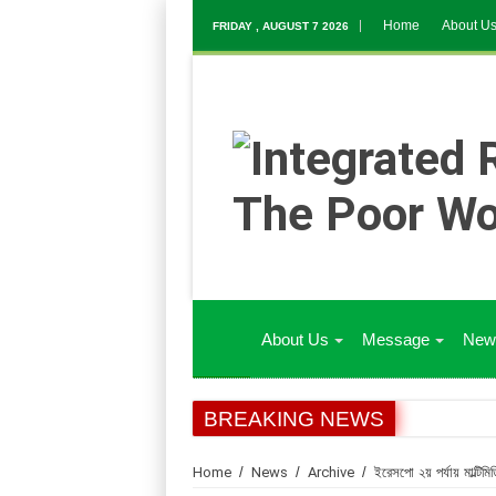
Home
About U
FRIDAY , AUGUST 7 2026
About Us
Message
New
BREAKING NEWS
কাউনিয়া, মিঠাপুকুর, বাউফল, গংগাচড়া, নোয়াখালী সদর, কালিয়া,
Home
/
News
/
Archive
/
ইরেসপো ২য় পর্যায় মাল্টিম
আগষ্ট/২০২৬ মাসের পাশবহি অডিটের জন্য নির্বাচিত সমিতির তালিক