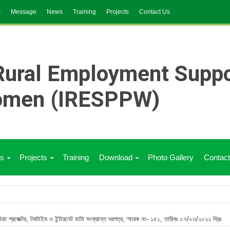
s
Message
News
Training
Projects
Contact Us
s
Projects
Training
Download
Photo Gallery
Contac
 বামনা উপজেলায় উদ্যোক্তা ঋণ অনুমোদন, স্মারক নং- ৪৩৪, তারিখঃ 7/8/2026
িডিয়া প্রজেক্টর, টকটাইম ও ইন্টারনেট ডাটা সংক্রান্ত দরপত্র, স্মারক নং- ১৫১, তারিখঃ ০৭/০৩/২০২২ খ্রিঃ
া