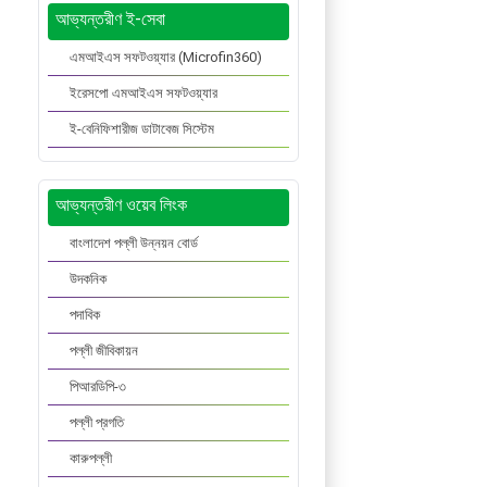
আভ্যন্তরীণ ই-সেবা
এমআইএস সফটওয়্যার (Microfin360)
ইরেসপো এমআইএস সফটওয়্যার
ই-বেনিফিশারীজ ডাটাবেজ সিস্টেম
আভ্যন্তরীণ ওয়েব লিংক
বাংলাদেশ পল্লী উন্নয়ন বোর্ড
উদকনিক
পদাবিক
পল্লী জীবিকায়ন
পিআরডিপি-৩
পল্লী প্রগতি
কারুপল্লী