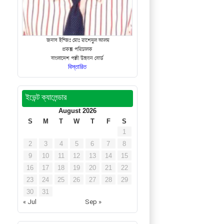
জনাব ইন্জিঃ মোঃ রাশেদুল আলম
প্রকল্প পরিচালক
বাংলাদেশ পল্লী উন্নয়ন বোর্ড
বিস্তারিত
ইভেন্ট ক্যালেন্ডার
August 2026
S
M
T
W
T
F
S
1
2
3
4
5
6
7
8
9
10
11
12
13
14
15
16
17
18
19
20
21
22
23
24
25
26
27
28
29
30
31
« Jul
Sep »