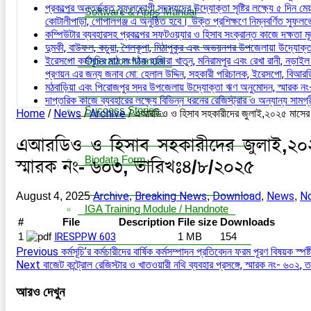
প্রকল্পের অন্তর্ভূক্ত সুফলভোগী সদস্যদের উদ্যোক্তা সৃষ্টির লক্ষ্যে ৫ দিন
Software & Apps Manual
কোটালীপাড়া, গোপালগঞ্জ এ অনুষ্ঠিত হবে। উক্ত প্রশিক্ষণে নিম্নবর্ণিত সু
কম্পিউটার ব্যবহারসহ প্রকল্পের সফটওয়্যার ও হিসাব সংক্রান্ত কাজে দক্ষতা ম
দুমকী, বাউফল, কচুয়া, শৈলকূপা, মিঠাপুকুর এবং অভয়নগর উপজেলায়া উদ্যোক
ইরেসপো কর্মসূচির মাঠ সংগঠক হাজিরা খাতুন, মনিরামপুর এবং রেখা রানী, নড়াইল স
Operation Manual
প্রণয়ন এর জন্য জনাব মো: হেলাল উদ্দিন, সহকারী পরিচালক, ইরেসপো, বিআর
মঠবাড়িয়া এবং পিরোজপুর সদর উপজেলায় উদ্যোক্তা ঋণ অনুমোদন, স্মারক 
দাপ্তরিক কাজে ব্যবহারের লক্ষ্যে বিভিন্ন ধরনের রেজিস্ট্রার ও অন্যান্য সা
Success Stories
Home
News
Archive
/
/
/
এআরডিও ও হিসাব সহকারীদের জুলাই,২০২৫ মাসের ব
এআরডিও ও হিসাব সহকারীদের জুলাই,২০২৫
Biodata Form
স্মারক নং- ৬০৩, তারিখঃ৪/৮/২০২৫
Archive
Breaking News
Download
News
No
August 4, 2025
,
,
,
,
IGA Training Module / Handnote
#
File
Description
File size
Downloads
1
IRESPPW 603
1 MB
154
Previous
কর্মসূচি’র কর্মচারীদের বার্ষিক কর্মসম্পাদন প্রতিবেদন ফরম পূরণ বিষয়ক 
Next
বাজেট কন্ট্রোল রেজিস্টার ও খাতওয়ারী নথি ব্যবহার প্রসঙ্গে, স্মারক নং- ৬০২
আরও দেখুন