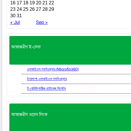
16
17
18
19
20
21
22
23
24
25
26
27
28
29
30
31
« Jul
Sep »
আভ্যন্তরীণ ই-সেবা
এমআইএস সফটওয়্যার (Microfin360)
ইরেসপো এমআইএস সফটওয়্যার
ই-বেনিফিশারীজ ডাটাবেজ সিস্টেম
আভ্যন্তরীণ ওয়েব লিংক