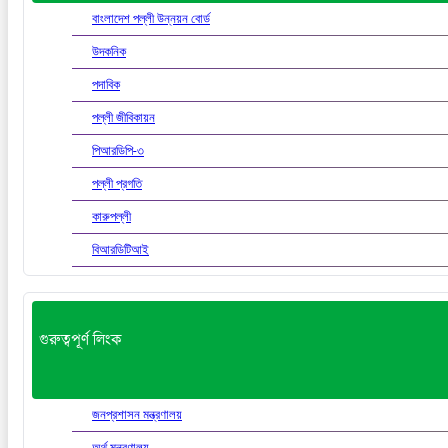
বাংলাদেশ পল্লী উন্নয়ন বোর্ড
উদকনিক
পদাবিক
পল্লী জীবিকায়ন
পিআরডিপি-৩
পল্লী প্রগতি
কারুপল্লী
বিআরডিটিআই
গুরুত্বপূর্ণ লিংক
জনপ্রশাসন মন্ত্রণালয়
অর্থ মন্ত্রণালয়