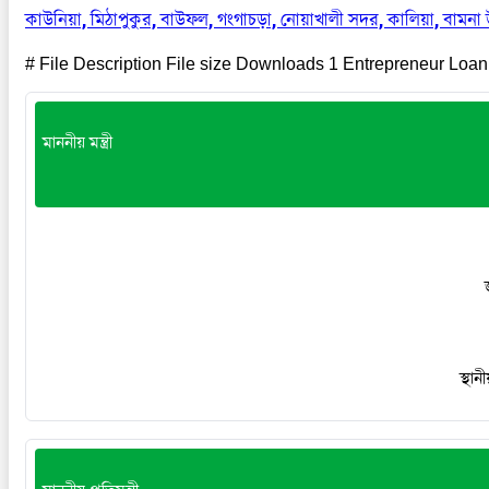
কাউনিয়া, মিঠাপুকুর, বাউফল, গংগাচড়া, নোয়াখালী সদর, কালিয়া, বামন
# File Description File size Downloads 1 Entrepreneur Loa
মাননীয় মন্ত্রী
স্থা