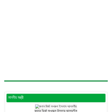
মাননীয় মন্ত্রী
জনাব মির্জা ফখরুল ইসলাম আলমগীর