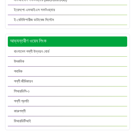
ইরেসপো এমআইএস সফটওয়্যার
ই-বেনিফিশারীজ ডাটাবেজ সিস্টেম
আভ্যন্তরীণ ওয়েব লিংক
বাংলাদেশ পল্লী উন্নয়ন বোর্ড
উদকনিক
পদাবিক
পল্লী জীবিকায়ন
পিআরডিপি-৩
পল্লী প্রগতি
কারুপল্লী
বিআরডিটিআই