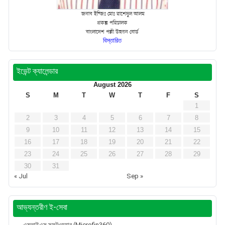
জনাব ইন্জিঃ মোঃ রাশেদুল আলম
প্রকল্প পরিচালক
বাংলাদেশ পল্লী উন্নয়ন বোর্ড
বিস্তারিত
ইভেন্ট ক্যালেন্ডার
August 2026
S
M
T
W
T
F
S
1
2
3
4
5
6
7
8
9
10
11
12
13
14
15
16
17
18
19
20
21
22
23
24
25
26
27
28
29
30
31
« Jul
Sep »
আভ্যন্তরীণ ই-সেবা
এমআইএস সফটওয়্যার (Microfin360)