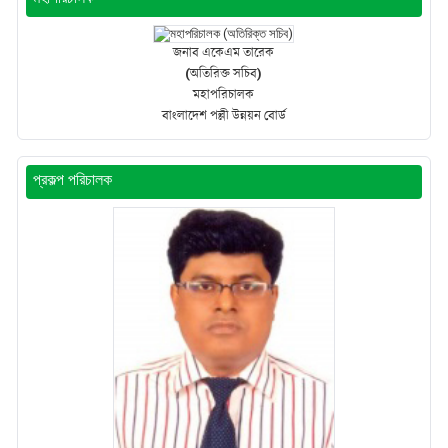
জনাব একেএম তারেক
(অতিরিক্ত সচিব)
মহাপরিচালক
বাংলাদেশ পল্লী উন্নয়ন বোর্ড
প্রকল্প পরিচালক