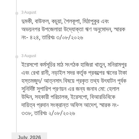
3 August
দুমকী, বাউফল, কচুয়া, শৈলকূপা, মিঠাপুকুর এবং
অভয়নগর উপজেলায়া উদ্যোক্তা ঋণ অনুমোদন, স্মারক
নং- ৪২৪, তারিখঃ ৩/০৮/২০২৬
3 August
ইরেসপো কর্মসূচির মাঠ সংগঠক হাজিরা খাতুন, মনিরামপুর
এবং রেখা রানী, নড়াইল সদর কর্তৃক প্রকল্পের ঋনের টাকা
হস্তমজুদ/ আত্নসাৎ বিষয়ে প্রকৃত তথ্য উৎঘাটন পূর্বক
সুনির্দিষ্ট সুপারিশ প্রণয়ন এর জন্য জনাব মো: হেলাল
উদ্দিন, সহকারী পরিচালক, ইরেসপো, বিআরডিবিকে
দায়িত্ব প্রদান সংক্রান্ত অফিস আদেশ, স্মারক নং-
৩৩৮, তারিখঃ ২/০৮/২০২৬
July, 2026