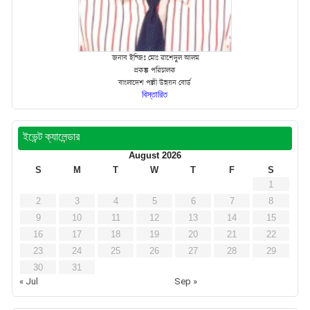
জনাব ইন্জিঃ মোঃ রাশেদুল আলম
প্রকল্প পরিচালক
বাংলাদেশ পল্লী উন্নয়ন বোর্ড
বিস্তারিত
ইভেন্ট ক্যালেন্ডার
August 2026
S
M
T
W
T
F
S
1
2
3
4
5
6
7
8
9
10
11
12
13
14
15
16
17
18
19
20
21
22
23
24
25
26
27
28
29
30
31
« Jul
Sep »