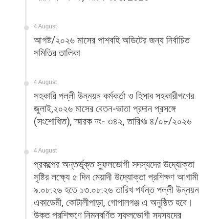
4 August
আগষ্ট/২০২৬ মাসের পাশবহি অডিটের জন্য নির্বাচিত
সমিতির তালিকা
4 August
সহকারি পল্লী উন্নয়ন কর্মকর্তা ও হিসাব সহকারীগণের
জুলাই,২০২৬ মাসের বেতন-ভাতা প্রদান প্রসঙ্গে
(সংশোধিত), স্মারক নং- ৩৪২, তারিখঃ ৪/০৮/২০২৬
4 August
প্রকল্পের অন্তর্ভূক্ত সুফলভোগী সদস্যদের উদ্যোক্তা
সৃষ্টির লক্ষ্যে ৫ দিন মেয়াদী উদ্যোক্তা প্রশিক্ষণ আগামী
৯.০৮.২৬ হতে ১৩.০৮.২৬ তারিখ পর্যন্ত পল্লী উন্নয়ন
একাডেমী, কোটালীপাড়া, গোপালগঞ্জ এ অনুষ্ঠিত হবে।
উক্ত প্রশিক্ষণে নিম্নবর্ণিত সুফলভোগী সদস্যদের