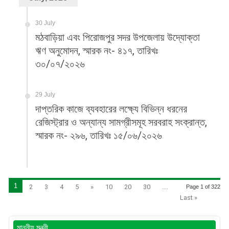
30 July
মঠবাড়িয়া এবং পিরোজপুর সদর উপজেলায় উদ্যোক্তা
ঋণ অনুমোদন, স্মারক নং- ৪১৭, তারিখঃ
৩০/০৭/২০২৬
29 July
দাপ্তরিক কাজে ব্যবহারের লক্ষ্যে বিভিন্ন ধরনের
রেজিস্ট্রার ও অন্যান্য সামগ্রীসমূহ সরবরাহ সংক্রান্ত,
স্মারক নং- ২৯৬, তারিখঃ ১৫/০৬/২০২৬
1
2
3
4
5
»
10
20
30
...
Page 1 of 322
Last »
মাননীয় মন্ত্রী