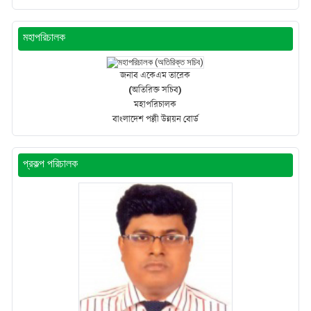
মহাপরিচালক
জনাব একেএম তারেক
(অতিরিক্ত সচিব)
মহাপরিচালক
বাংলাদেশ পল্লী উন্নয়ন বোর্ড
প্রকল্প পরিচালক