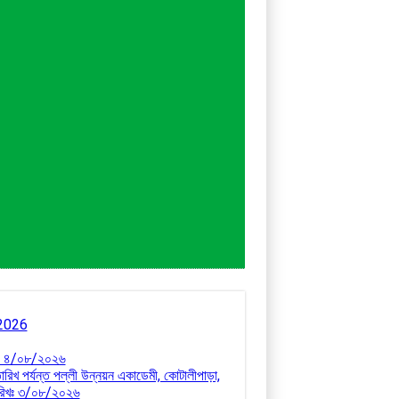
8/2026
রিখঃ ৪/০৮/২০২৬
ারিখ পর্যন্ত পল্লী উন্নয়ন একাডেমী, কোটালীপাড়া,
 তারিখঃ ৩/০৮/২০২৬