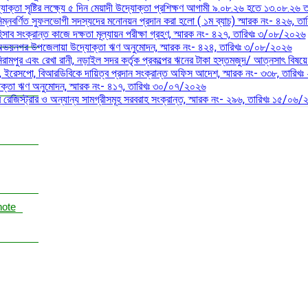
যোক্তা সৃষ্টির লক্ষ্যে ৫ দিন মেয়াদী উদ্যোক্তা প্রশিক্ষণ আগামী ৯.০৮.২৬ হতে ১৩.০৮.২৬ ত
নিম্নবর্ণিত সুফলভোগী সদস্যদের মনোনয়ন প্রদান করা হলো ( ১ম ব্যাচ) স্মারক নং- ৪২৬,
িসাব সংক্রান্ত কাজে দক্ষতা মূল্যায়ন পরীক্ষা গ্রহণ, স্মারক নং- ৪২৭, তারিখঃ ৩/০৮/২০২৬
এবং অভয়নগর উপজেলায়া উদ্যোক্তা ঋণ অনুমোদন, স্মারক নং- ৪২৪, তারিখঃ ৩/০৮/২০২৬
রামপুর এবং রেখা রানী, নড়াইল সদর কর্তৃক প্রকল্পের ঋনের টাকা হস্তমজুদ/ আত্নসাৎ বিষয়ে প্র
লক, ইরেসপো, বিআরডিবিকে দায়িত্ব প্রদান সংক্রান্ত অফিস আদেশ, স্মারক নং- ৩৩৮, তারি
ক্তা ঋণ অনুমোদন, স্মারক নং- ৪১৭, তারিখঃ ৩০/০৭/২০২৬
ের রেজিস্ট্রার ও অন্যান্য সামগ্রীসমূহ সরবরাহ সংক্রান্ত, স্মারক নং- ২৯৬, তারিখঃ ১৫/০৬
note