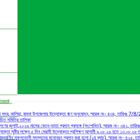
ument
ালী সদর, কালিয়া, বামনা উপজেলায় উদ্যোক্তা ঋণ অনুমোদন, স্মারক নং- ৪৩৪, তারিখঃ 7/
াচিত সমিতির তালিকা
ারীগণের জুলাই,২০২৬ মাসের বেতন-ভাতা প্রদান প্রসঙ্গে (সংশোধিত), স্মারক নং- ৩৪২, তা
যোক্তা সৃষ্টির লক্ষ্যে ৫ দিন মেয়াদী উদ্যোক্তা প্রশিক্ষণ আগামী ৯.০৮.২৬ হতে ১৩.০৮.২৬ ত
নিম্নবর্ণিত সুফলভোগী সদস্যদের মনোনয়ন প্রদান করা হলো (২য় ব্যাচ), স্মারক নং- ৪২৫,