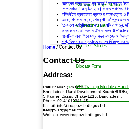
প্রকল্পের অন্তর্ভূক্ত সুফলভোগী সদস্যদের উদ্
Software & Apps Manual
গোপালগঞ্জ এ অনুষ্ঠিত হবে। উক্ত প্রশিক্ষণে 
কম্পিউটার ব্যবহারসহ প্রকল্পের সফটওয়্যার ও হ
দুমকী, বাউফল, কচুয়া, শৈলকূপা, মিঠাপুকুর 
ইরেসপো কর্মসূচির মাঠ সংগঠক হাজিরা খাতুন, মনি
Operation Manual
জন্য জনাব মো: হেলাল উদ্দিন, সহকারী পরিচা
মঠবাড়িয়া এবং পিরোজপুর সদর উপজেলায় উদ্যো
দাপ্তরিক কাজে ব্যবহারের লক্ষ্যে বিভিন্ন ধরন
Success Stories
Home
/
Contact Us
Contact Us
Biodata Form
Address:
IGA Training Module / Hand
Palli Bhavan (5th floor),
Bangladesh Rural Development Board(BRDB),
5,Kawran Bazar, Dhaka-1215, Bangladesh.
Phone: 02-41010341-45
E-mail: info@iresppw-brdb.gov.bd
iresppwad@gmail.com
Website: www.iresppw-brdb.gov.bd