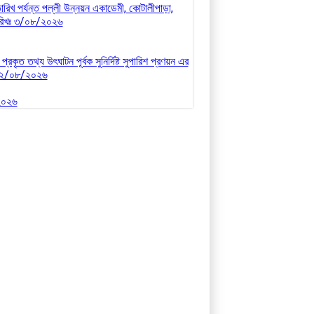
ারিখ পর্যন্ত পল্লী উন্নয়ন একাডেমী, কোটালীপাড়া,
 তারিখঃ ৩/০৮/২০২৬
কৃত তথ্য উৎঘাটন পূর্বক সুনির্দিষ্ট সুপারিশ প্রণয়ন এর
খঃ ২/০৮/২০২৬
/২০২৬