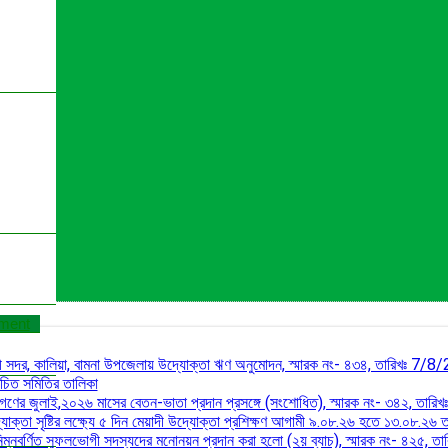
ument
ালী সদর, কালিয়া, বামনা উপজেলায় উদ্যোক্তা ঋণ অনুমোদন, স্মারক নং- ৪৩৪, তারিখঃ 7/
াচিত সমিতির তালিকা
ারীগণের জুলাই,২০২৬ মাসের বেতন-ভাতা প্রদান প্রসঙ্গে (সংশোধিত), স্মারক নং- ৩৪২, তা
যোক্তা সৃষ্টির লক্ষ্যে ৫ দিন মেয়াদী উদ্যোক্তা প্রশিক্ষণ আগামী ৯.০৮.২৬ হতে ১৩.০৮.২৬ ত
নিম্নবর্ণিত সুফলভোগী সদস্যদের মনোনয়ন প্রদান করা হলো (২য় ব্যাচ), স্মারক নং- ৪২৫,