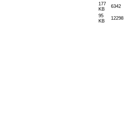
177
6342
KB
95
12298
KB