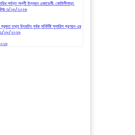
ারিখ পর্যন্ত পল্লী উন্নয়ন একাডেমী, কোটালীপাড়া,
 তারিখঃ ৩/০৮/২০২৬
কৃত তথ্য উৎঘাটন পূর্বক সুনির্দিষ্ট সুপারিশ প্রণয়ন এর
খঃ ২/০৮/২০২৬
/২০২৬