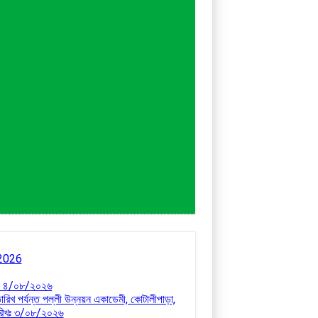
8/2026
রিখঃ ৪/০৮/২০২৬
ারিখ পর্যন্ত পল্লী উন্নয়ন একাডেমী, কোটালীপাড়া,
 তারিখঃ ৩/০৮/২০২৬