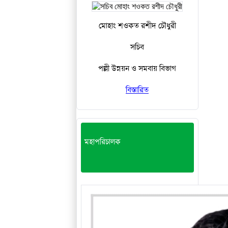
মোহাং শওকত রশীদ চৌধুরী
সচিব
পল্লী উন্নয়ন ও সমবায় বিভাগ
বিস্তারিত
মহাপরিচালক