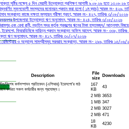
যোক্তা সৃষ্টির লক্ষ্যে ৫ দিন মেয়াদী উদ্যোক্তা প্রশিক্ষণ আগামী ৯.০৮.২৬ হতে ১৩.০৮.২৬ ত
নিম্নবর্ণিত সুফলভোগী সদস্যদের মনোনয়ন প্রদান করা হলো ( ১ম ব্যাচ) স্মারক নং- ৪২৬,
িসাব সংক্রান্ত কাজে দক্ষতা মূল্যায়ন পরীক্ষা গ্রহণ, স্মারক নং- ৪২৭, তারিখঃ ৩/০৮/২০২৬
এবং অভয়নগর উপজেলায়া উদ্যোক্তা ঋণ অনুমোদন, স্মারক নং- ৪২৪, তারিখঃ ৩/০৮/২০২৬
রামপুর এবং রেখা রানী, নড়াইল সদর কর্তৃক প্রকল্পের ঋনের টাকা হস্তমজুদ/ আত্নসাৎ বিষয়ে প্র
লক, ইরেসপো, বিআরডিবিকে দায়িত্ব প্রদান সংক্রান্ত অফিস আদেশ, স্মারক নং- ৩৩৮, তারি
ক্তা ঋণ অনুমোদন, স্মারক নং- ৪১৭, তারিখঃ ৩০/০৭/২০২৬
ের রেজিস্ট্রার ও অন্যান্য সামগ্রীসমূহ সরবরাহ সংক্রান্ত, স্মারক নং- ২৯৬, তারিখঃ ১৫/০৬
File
Description
Downloads
size
র্ষিক/বিশেষ কর্মসম্পাদন প্রতিবেদন (এপিআর) ইরেসপো’র মাঠ
167
43
note
ভাগে কর্মরত সকল কর্মচারীর জন্য প্রযোজ্য।
KB
2 MB
3653
1 MB
347
2 MB
3027
2 MB
471
18
4230
KB