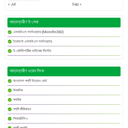
« Jul
Sep »
আভ্যন্তরীণ ই-সেবা
এমআইএস সফটওয়্যার (Microfin360)
ইরেসপো এমআইএস সফটওয়্যার
ই-বেনিফিশারীজ ডাটাবেজ সিস্টেম
আভ্যন্তরীণ ওয়েব লিংক
বাংলাদেশ পল্লী উন্নয়ন বোর্ড
উদকনিক
পদাবিক
পল্লী জীবিকায়ন
পিআরডিপি-৩
পল্লী প্রগতি