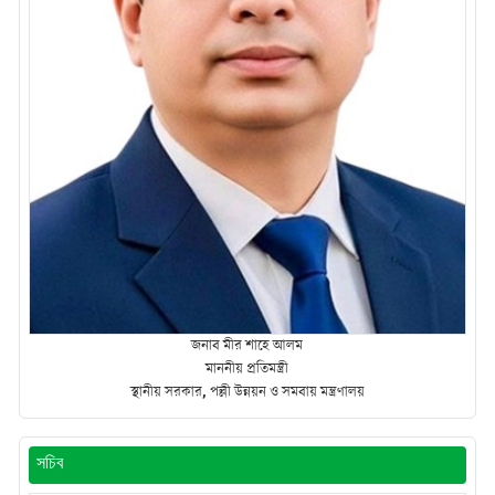
জনাব মীর শাহে আলম
মাননীয় প্রতিমন্ত্রী
স্থানীয় সরকার, পল্লী উন্নয়ন ও সমবায় মন্ত্রণালয়
সচিব