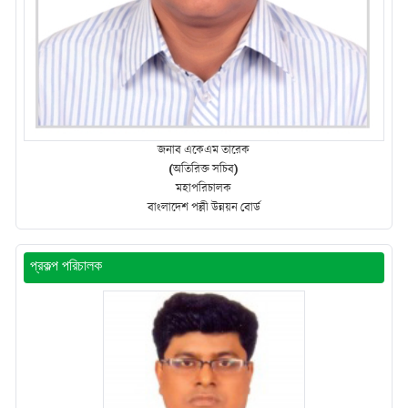
জনাব একেএম তারেক
(অতিরিক্ত সচিব)
মহাপরিচালক
বাংলাদেশ পল্লী উন্নয়ন বোর্ড
প্রকল্প পরিচালক