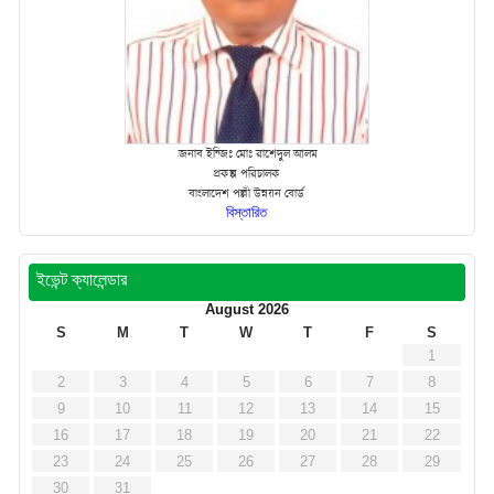
জনাব ইন্জিঃ মোঃ রাশেদুল আলম
প্রকল্প পরিচালক
বাংলাদেশ পল্লী উন্নয়ন বোর্ড
বিস্তারিত
ইভেন্ট ক্যালেন্ডার
August 2026
S
M
T
W
T
F
S
1
2
3
4
5
6
7
8
9
10
11
12
13
14
15
16
17
18
19
20
21
22
23
24
25
26
27
28
29
30
31