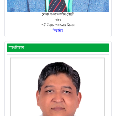
মোহাং শওকত রশীদ চৌধুরী
সচিব
পল্লী উন্নয়ন ও সমবায় বিভাগ
বিস্তারিত
মহাপরিচালক