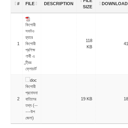
FILE
#
FILE
DESCRIPTION
DOWNLOAD
SIZE
কিশোরী
সফটও
য়্যারে
118
1
কিশোরী
4
KB
প্রশিক্ষ
ণার্থী এ
ন্ট্রির
ফ্লোচার্ট
কিশোরী
প্রনোদনা
2
19 KB
1
বাতিলের
তথ্য (--
---উপ
জেলা)