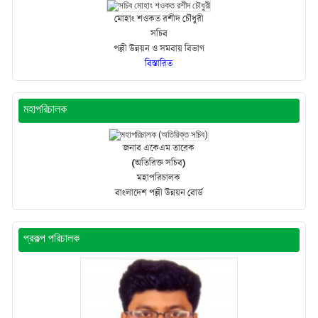
মোহাং শওকত রশীদ চৌধুরী
সচিব
পল্লী উন্নয়ন ও সমবায় বিভাগ
বিস্তারিত
মহাপরিচালক
জনাব একেএম তারেক
(অতিরিক্ত সচিব)
মহাপরিচালক
বাংলাদেশ পল্লী উন্নয়ন বোর্ড
প্রকল্প পরিচালক