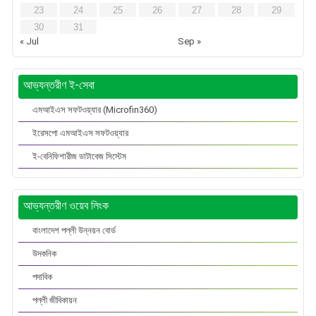
23
24
25
26
27
28
29
30
31
« Jul
Sep »
আভ্যন্তরীণ ই-সেবা
এমআইএস সফটওয়্যার (Microfin360)
ইরেসপো এমআইএস সফটওয়্যার
ই-বেনিফিশারীজ ডাটাবেজ সিস্টেম
আভ্যন্তরীণ ওয়েব লিংক
বাংলাদেশ পল্লী উন্নয়ন বোর্ড
উদকনিক
পদাবিক
পল্লী জীবিকায়ন