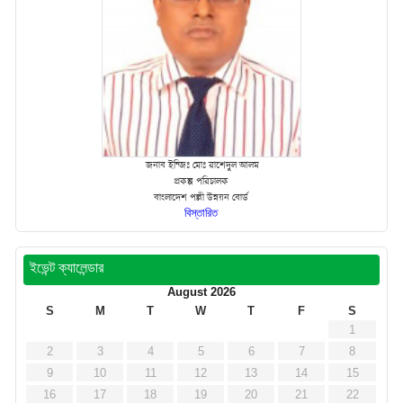
জনাব ইন্জিঃ মোঃ রাশেদুল আলম
প্রকল্প পরিচালক
বাংলাদেশ পল্লী উন্নয়ন বোর্ড
বিস্তারিত
ইভেন্ট ক্যালেন্ডার
August 2026
S
M
T
W
T
F
S
1
2
3
4
5
6
7
8
9
10
11
12
13
14
15
16
17
18
19
20
21
22