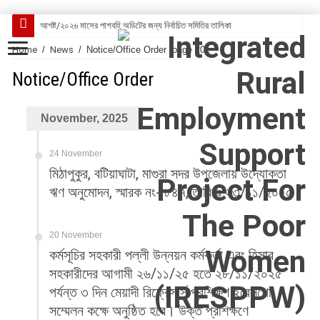
আগষ্ট/২০২৬ মাসের পাশবহি অডিটের জন্য নির্বাচিত সমিতির তালিকা
Home
/
News
/
Notice/Office Order
(page 20)
Notice/Office Order
November, 2025
24 November
মিঠাপুকুর, বটিয়াঘাটা, মাগুরা সদর উপজেলায় উদ্যোক্তা
ঋণ অনুমোদন, স্মারক নং- ৮৪৭, তারিখঃ ২৩/১১/২০২৫
20 November
কর্মসূচির সহকারী পল্লী উন্নয়ন কর্মকর্তা এবং হিসাব
সহকারীদের আগামী ২৬/১১/২৫ হতে ২৮/১১/২০২৫
পর্যন্ত ৩ দিন মেয়াদী রিফ্রেসার্স প্রশিক্ষণ ইরেসপো
সম্মেলন কক্ষে অনুষ্ঠিত হবে। উক্ত প্রশিক্ষণে