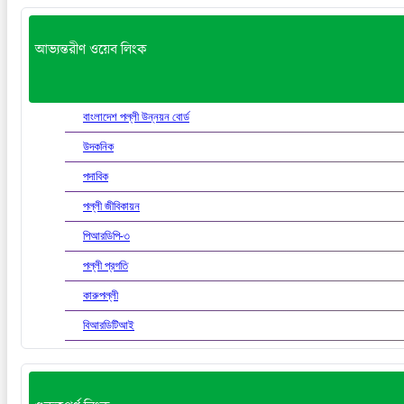
আভ্যন্তরীণ ওয়েব লিংক
বাংলাদেশ পল্লী উন্নয়ন বোর্ড
উদকনিক
পদাবিক
পল্লী জীবিকায়ন
পিআরডিপি-৩
পল্লী প্রগতি
কারুপল্লী
বিআরডিটিআই