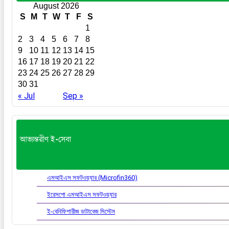
August 2026
S
M
T
W
T
F
S
1
2
3
4
5
6
7
8
9
10
11
12
13
14
15
16
17
18
19
20
21
22
23
24
25
26
27
28
29
30
31
« Jul
Sep »
আভ্যন্তরীণ ই-সেবা
এমআইএস সফটওয়্যার (Microfin360)
ইরেসপো এমআইএস সফটওয়্যার
ই-বেনিফিশারীজ ডাটাবেজ সিস্টেম