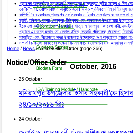
প্রকল্পের অন্তর্ভূক্ত সুফলভোগী সদস্যদের উদ্যোক্তা সৃষ্টির লক্ষ্যে ৫ দিন
Software & Apps Manual
কোটালীপাড়া, গোপালগঞ্জ এ অনুষ্ঠিত হবে। উক্ত প্রশিক্ষণে নিম্নবর্ণিত সু
কম্পিউটার ব্যবহারসহ প্রকল্পের সফটওয়্যার ও হিসাব সংক্রান্ত কাজে দক্ষতা ম
দুমকী, বাউফল, কচুয়া, শৈলকূপা, মিঠাপুকুর এবং অভয়নগর উপজেলায়া উদ্যোক
ইরেসপো কর্মসূচির মাঠ সংগঠক হাজিরা খাতুন, মনিরামপুর এবং রেখা রানী, নড়াইল স
Operation Manual
প্রণয়ন এর জন্য জনাব মো: হেলাল উদ্দিন, সহকারী পরিচালক, ইরেসপো, বিআর
মঠবাড়িয়া এবং পিরোজপুর সদর উপজেলায় উদ্যোক্তা ঋণ অনুমোদন, স্মারক 
দাপ্তরিক কাজে ব্যবহারের লক্ষ্যে বিভিন্ন ধরনের রেজিস্ট্রার ও অন্যান্য সা
Success Stories
Home
News
/
/
Notice/Office Order
(page 266)
Notice/Office Order
October, 2016
Biodata Form
25 October
IGA Training Module / Handnote
মনিরামপুর উপজেলার হিসাব সহকারী’কে হিসা
২৪/১০/২০১৬ খ্রিঃ
24 October
সেলাই ও এমব্রয়ডারী ট্রেডে প্রশিক্ষণে অংশগ্রহণে